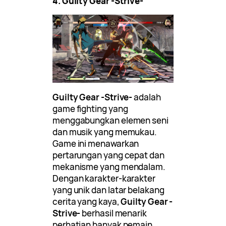
4. Guilty Gear -Strive-
Guilty Gear -Strive-
adalah
game fighting yang
menggabungkan elemen seni
dan musik yang memukau.
Game ini menawarkan
pertarungan yang cepat dan
mekanisme yang mendalam.
Dengan karakter-karakter
yang unik dan latar belakang
cerita yang kaya,
Guilty Gear -
Strive-
berhasil menarik
perhatian banyak pemain.