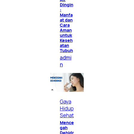
Dingin
:
Manfa
at dan
Cara
Aman
untuk
Keseh
atan
Tubuh
admi
n
Gaya
Hidup
Sehat
Mence
gah
Dehidr