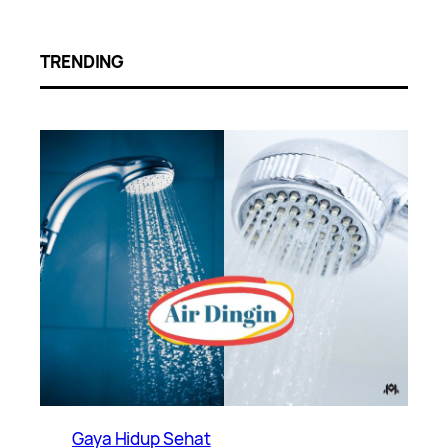
TRENDING
Gaya Hidup Sehat