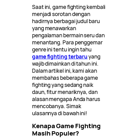
Saat ini, game fighting kembali
menjadi sorotan dengan
hadirnya berbagai judul baru
yang menawarkan
pengalaman bermain seru dan
menantang. Para penggemar
genre ini tentu ingin tahu
game fighting terbaru
yang
wajib dimainkan di tahun ini.
Dalam artikel ini, kami akan
membahas beberapa game
fighting yang sedang naik
daun, fitur menariknya, dan
alasan mengapa Anda harus
mencobanya. Simak
ulasannya di bawah ini!
Kenapa Game Fighting
Masih Populer?