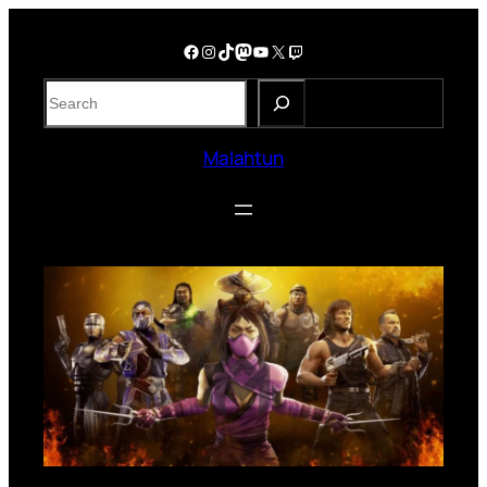
Skip
to
Facebook
Instagram
TikTok
Mastodon
YouTube
X
Twitch
content
S
e
a
Malahtun
r
c
h