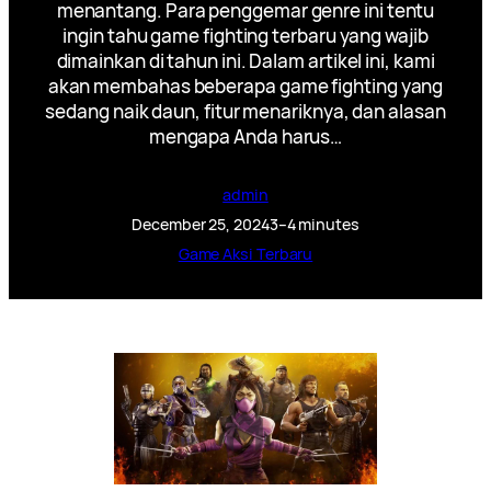
menantang. Para penggemar genre ini tentu
ingin tahu game fighting terbaru yang wajib
dimainkan di tahun ini. Dalam artikel ini, kami
akan membahas beberapa game fighting yang
sedang naik daun, fitur menariknya, dan alasan
mengapa Anda harus…
admin
December 25, 2024
3–4 minutes
Game Aksi Terbaru