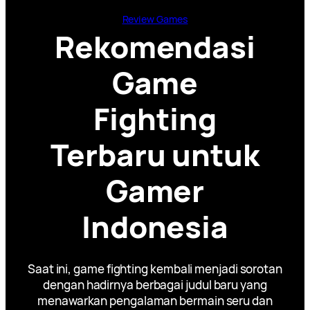
Review Games
Rekomendasi
Game
Fighting
Terbaru untuk
Gamer
Indonesia
Saat ini, game fighting kembali menjadi sorotan
dengan hadirnya berbagai judul baru yang
menawarkan pengalaman bermain seru dan