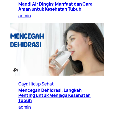
Mandi Air Dingin: Manfaat dan Cara
Aman untuk Kesehatan Tubuh
admin
Gaya Hidup Sehat
Mencegah Dehidrasi: Langkah
Penting untuk Menjaga Kesehatan
Tubuh
admin