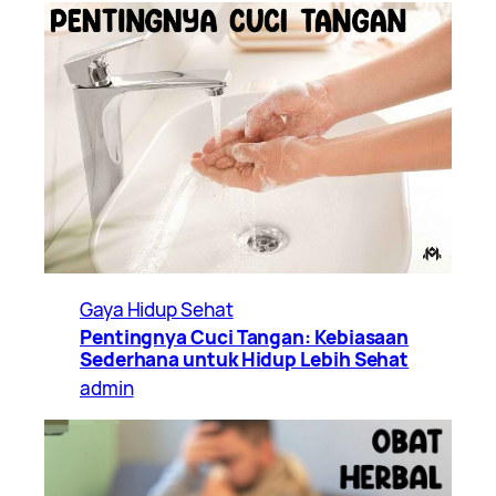
Gaya Hidup Sehat
Pentingnya Cuci Tangan: Kebiasaan
Sederhana untuk Hidup Lebih Sehat
admin