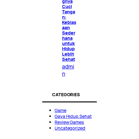
gnya
Cuci
Tanga
n:
Kebias
aan
Seder
hana
untuk
Hidup
Lebih
Sehat
admi
n
CATEGORIES
Game
Gaya Hidup Sehat
Review Games
Uncategorized