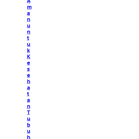
A
m
a
n
u
n
t
u
k
K
e
s
e
h
a
t
a
n
T
u
b
u
h