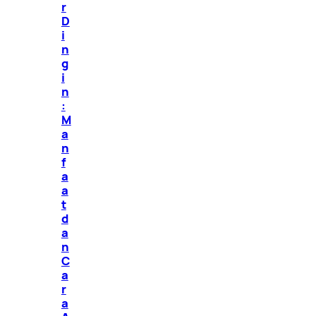
r
D
i
n
g
i
n
:
M
a
n
f
a
a
t
d
a
n
C
a
r
a