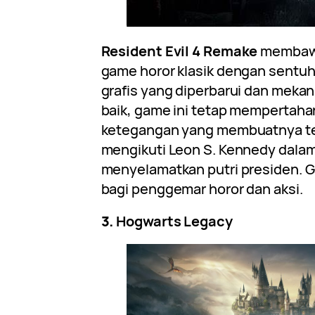
Resident Evil 4 Remake
membawa
game horor klasik dengan sentu
grafis yang diperbarui dan mekan
baik, game ini tetap mempertah
ketegangan yang membuatnya te
mengikuti Leon S. Kennedy dalam
menyelamatkan putri presiden. G
bagi penggemar horor dan aksi.
3.
Hogwarts Legacy