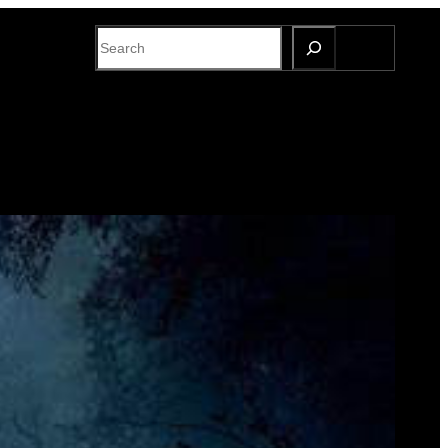
S
e
a
r
c
h