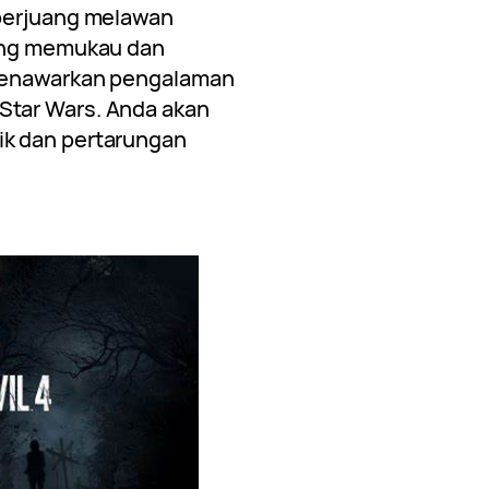
 berjuang melawan
yang memukau dan
 menawarkan pengalaman
tar Wars. Anda akan
k dan pertarungan