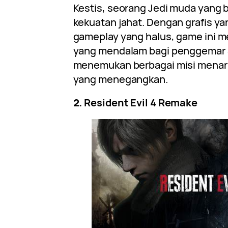
Kestis, seorang Jedi muda yang
kekuatan jahat. Dengan grafis 
gameplay yang halus, game ini
yang mendalam bagi penggemar S
menemukan berbagai misi menari
yang menegangkan.
2.
Resident Evil 4 Remake