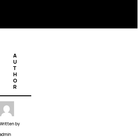
A
U
T
H
O
R
Written by
admin