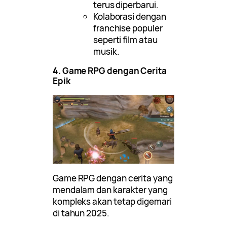
terus diperbarui.
Kolaborasi dengan
franchise populer
seperti film atau
musik.
4.
Game RPG dengan Cerita
Epik
Game RPG dengan cerita yang
mendalam dan karakter yang
kompleks akan tetap digemari
di tahun 2025.