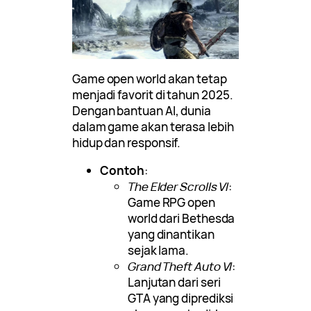
Game open world akan tetap
menjadi favorit di tahun 2025.
Dengan bantuan AI, dunia
dalam game akan terasa lebih
hidup dan responsif.
Contoh
:
The Elder Scrolls VI
:
Game RPG open
world dari Bethesda
yang dinantikan
sejak lama.
Grand Theft Auto VI
:
Lanjutan dari seri
GTA yang diprediksi