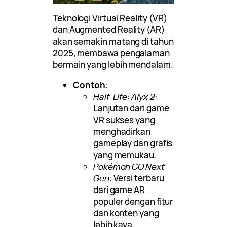
Teknologi Virtual Reality (VR)
dan Augmented Reality (AR)
akan semakin matang di tahun
2025, membawa pengalaman
bermain yang lebih mendalam.
Contoh
:
Half-Life: Alyx 2
:
Lanjutan dari game
VR sukses yang
menghadirkan
gameplay dan grafis
yang memukau.
Pokémon GO Next
Gen
: Versi terbaru
dari game AR
populer dengan fitur
dan konten yang
lebih kaya.