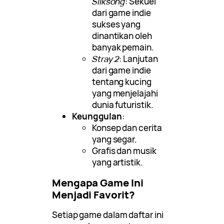
Silksong
: Sekuel
dari game indie
sukses yang
dinantikan oleh
banyak pemain.
Stray 2
: Lanjutan
dari game indie
tentang kucing
yang menjelajahi
dunia futuristik.
Keunggulan
:
Konsep dan cerita
yang segar.
Grafis dan musik
yang artistik.
Mengapa Game Ini
Menjadi Favorit?
Setiap game dalam daftar ini