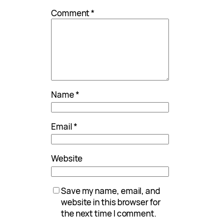
Comment
*
Name
*
Email
*
Website
Save my name, email, and
website in this browser for
the next time I comment.