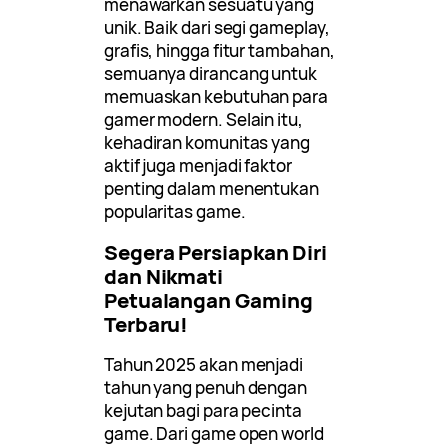
menawarkan sesuatu yang
unik. Baik dari segi gameplay,
grafis, hingga fitur tambahan,
semuanya dirancang untuk
memuaskan kebutuhan para
gamer modern. Selain itu,
kehadiran komunitas yang
aktif juga menjadi faktor
penting dalam menentukan
popularitas game.
Segera Persiapkan Diri
dan Nikmati
Petualangan Gaming
Terbaru!
Tahun 2025 akan menjadi
tahun yang penuh dengan
kejutan bagi para pecinta
game. Dari game open world