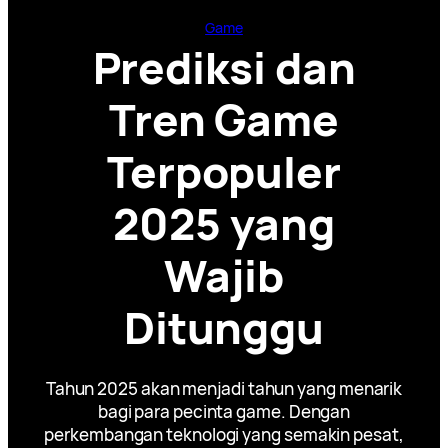
Game
Prediksi dan
Tren Game
Terpopuler
2025 yang
Wajib
Ditunggu
Tahun 2025 akan menjadi tahun yang menarik
bagi para pecinta game. Dengan
perkembangan teknologi yang semakin pesat,