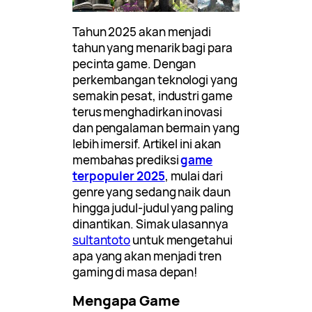
Tahun 2025 akan menjadi
tahun yang menarik bagi para
pecinta game. Dengan
perkembangan teknologi yang
semakin pesat, industri game
terus menghadirkan inovasi
dan pengalaman bermain yang
lebih imersif. Artikel ini akan
membahas prediksi
game
terpopuler 2025
, mulai dari
genre yang sedang naik daun
hingga judul-judul yang paling
dinantikan. Simak ulasannya
sultantoto
untuk mengetahui
apa yang akan menjadi tren
gaming di masa depan!
Mengapa Game