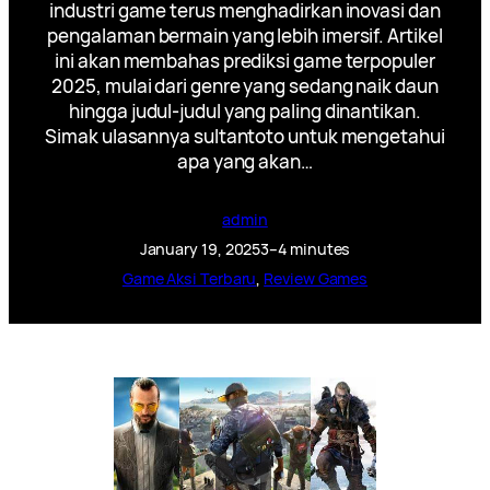
industri game terus menghadirkan inovasi dan
pengalaman bermain yang lebih imersif. Artikel
ini akan membahas prediksi game terpopuler
2025, mulai dari genre yang sedang naik daun
hingga judul-judul yang paling dinantikan.
Simak ulasannya sultantoto untuk mengetahui
apa yang akan…
admin
January 19, 2025
3–4 minutes
Game Aksi Terbaru
, 
Review Games