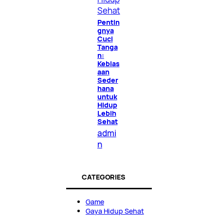
Sehat
Pentin
gnya
Cuci
Tanga
n:
Kebias
aan
Seder
hana
untuk
Hidup
Lebih
Sehat
admi
n
CATEGORIES
Game
Gaya Hidup Sehat