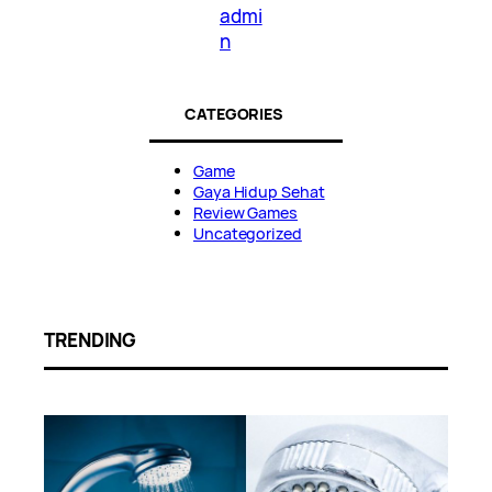
admi
n
CATEGORIES
Game
Gaya Hidup Sehat
Review Games
Uncategorized
TRENDING