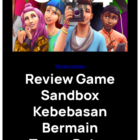
Review Games
Review Game
Sandbox
Kebebasan
Bermain