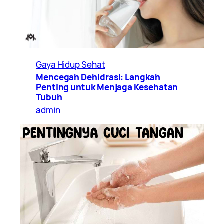
Gaya Hidup Sehat
Mencegah Dehidrasi: Langkah
Penting untuk Menjaga Kesehatan
Tubuh
admin