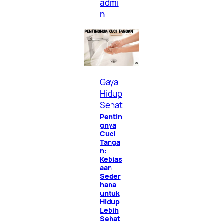
admi
n
Gaya
Hidup
Sehat
Pentin
gnya
Cuci
Tanga
n:
Kebias
aan
Seder
hana
untuk
Hidup
Lebih
Sehat