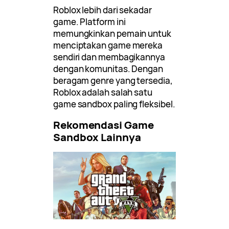
Roblox lebih dari sekadar
game. Platform ini
memungkinkan pemain untuk
menciptakan game mereka
sendiri dan membagikannya
dengan komunitas. Dengan
beragam genre yang tersedia,
Roblox adalah salah satu
game sandbox paling fleksibel.
Rekomendasi Game
Sandbox Lainnya