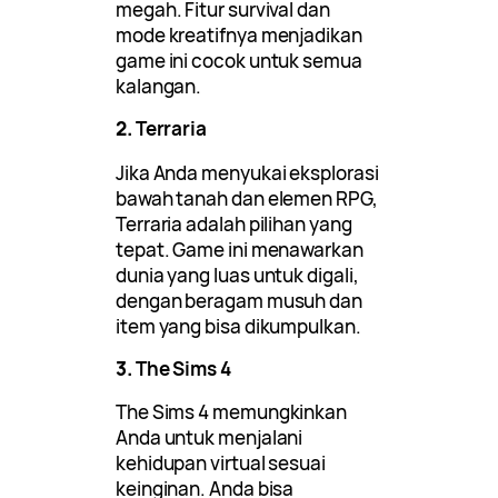
megah. Fitur survival dan
mode kreatifnya menjadikan
game ini cocok untuk semua
kalangan.
2.
Terraria
Jika Anda menyukai eksplorasi
bawah tanah dan elemen RPG,
Terraria adalah pilihan yang
tepat. Game ini menawarkan
dunia yang luas untuk digali,
dengan beragam musuh dan
item yang bisa dikumpulkan.
3.
The Sims 4
The Sims 4 memungkinkan
Anda untuk menjalani
kehidupan virtual sesuai
keinginan. Anda bisa