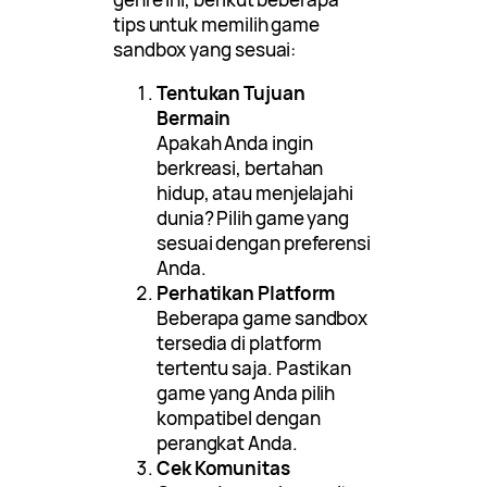
tips untuk memilih game
sandbox yang sesuai:
Tentukan Tujuan
Bermain
Apakah Anda ingin
berkreasi, bertahan
hidup, atau menjelajahi
dunia? Pilih game yang
sesuai dengan preferensi
Anda.
Perhatikan Platform
Beberapa game sandbox
tersedia di platform
tertentu saja. Pastikan
game yang Anda pilih
kompatibel dengan
perangkat Anda.
Cek Komunitas