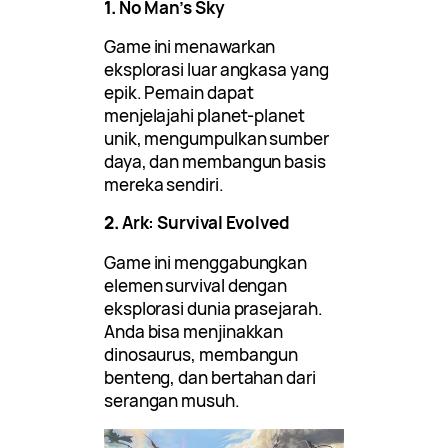
1.
No Man’s Sky
Game ini menawarkan
eksplorasi luar angkasa yang
epik. Pemain dapat
menjelajahi planet-planet
unik, mengumpulkan sumber
daya, dan membangun basis
mereka sendiri.
2.
Ark: Survival Evolved
Game ini menggabungkan
elemen survival dengan
eksplorasi dunia prasejarah.
Anda bisa menjinakkan
dinosaurus, membangun
benteng, dan bertahan dari
serangan musuh.