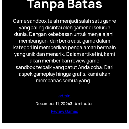
Tanpa Batas
Game sandbox telah menjadi salah satu genre
yang paling dicintai oleh gamer di seluruh
dunia. Dengan kebebasan untuk menjelajahi,
membangun, dan berkreasi, game dalam
kategori ini memberikan pengalaman bermain
yang unik dan menarik. Dalam artikel ini, kami
akan memberikan review game
sandbox terbaik yang patut Anda coba. Dari
aspek gameplay hingga grafis, kami akan
membahas semua yang…
admin
December 11, 2024
3–4 minutes
Review Games