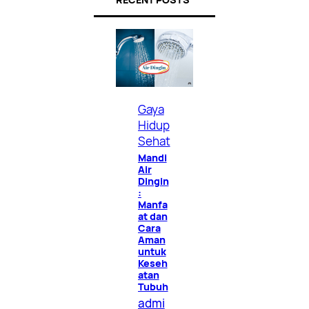
Gaya
Hidup
Sehat
Mandi
Air
Dingin
:
Manfa
at dan
Cara
Aman
untuk
Keseh
atan
Tubuh
admi