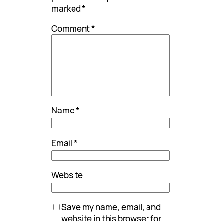
marked
*
Comment
*
Name
*
Email
*
Website
Save my name, email, and
website in this browser for