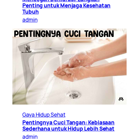
Penting untuk Menjaga Kesehatan
Tubuh
admin
Gaya Hidup Sehat
Pentingnya Cuci Tangan: Kebiasaan
Sederhana untuk Hidup Lebih Sehat
admin