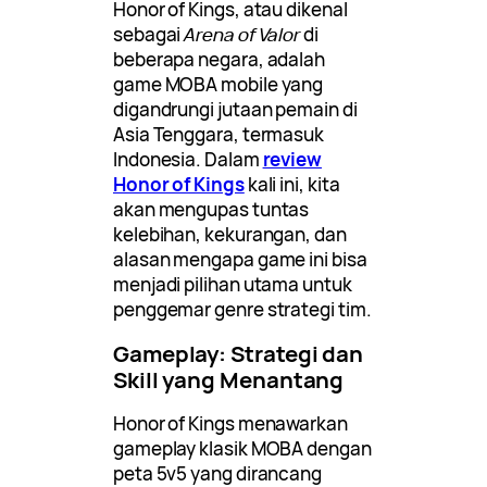
Honor of Kings, atau dikenal
sebagai
Arena of Valor
di
beberapa negara, adalah
game MOBA mobile yang
digandrungi jutaan pemain di
Asia Tenggara, termasuk
Indonesia. Dalam
review
Honor of Kings
kali ini, kita
akan mengupas tuntas
kelebihan, kekurangan, dan
alasan mengapa game ini bisa
menjadi pilihan utama untuk
penggemar genre strategi tim.
Gameplay: Strategi dan
Skill yang Menantang
Honor of Kings menawarkan
gameplay klasik MOBA dengan
peta 5v5 yang dirancang