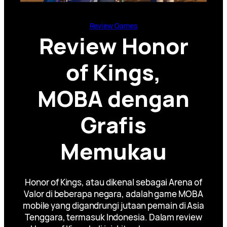
Review Games
Review Honor
of Kings,
MOBA dengan
Grafis
Memukau
Honor of Kings, atau dikenal sebagai Arena of
Valor di beberapa negara, adalah game MOBA
mobile yang digandrungi jutaan pemain di Asia
Tenggara, termasuk Indonesia. Dalam review