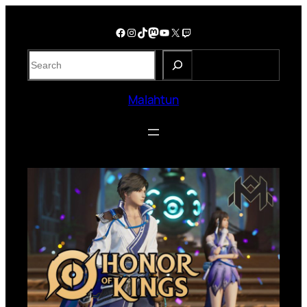
Skip
to
Facebook
Instagram
TikTok
Mastodon
YouTube
X
Twitch
content
S
e
a
Malahtun
r
c
h