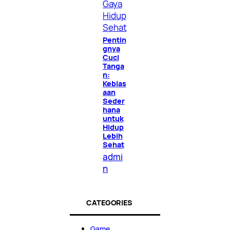
Gaya
Hidup
Sehat
Pentin
gnya
Cuci
Tanga
n:
Kebias
aan
Seder
hana
untuk
Hidup
Lebih
Sehat
admi
n
CATEGORIES
Game