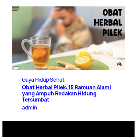
Gaya Hidup Sehat
Obat Herbal Pilek: 15 Ramuan Alami
yang Ampuh Redakan Hidung
Tersumbat
admin