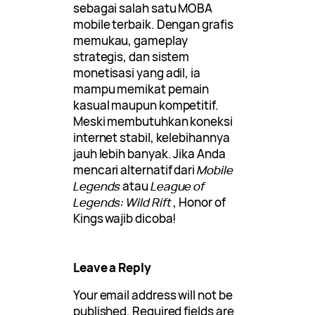
sebagai salah satu MOBA
mobile terbaik. Dengan grafis
memukau, gameplay
strategis, dan sistem
monetisasi yang adil, ia
mampu memikat pemain
kasual maupun kompetitif.
Meski membutuhkan koneksi
internet stabil, kelebihannya
jauh lebih banyak. Jika Anda
mencari alternatif dari
Mobile
Legends
atau
League of
Legends: Wild Rift
, Honor of
Kings wajib dicoba!
Leave a Reply
Your email address will not be
published.
Required fields are