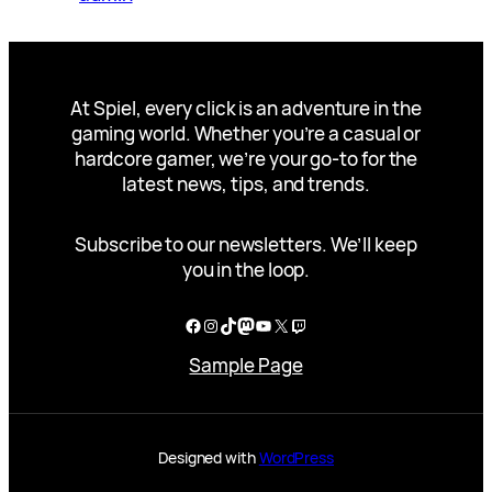
At Spiel, every click is an adventure in the
gaming world. Whether you’re a casual or
hardcore gamer, we’re your go-to for the
latest news, tips, and trends.
Subscribe to our newsletters. We’ll keep
you in the loop.
Facebook
Instagram
TikTok
Mastodon
YouTube
X
Twitch
Sample Page
Designed with
WordPress