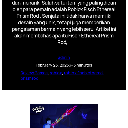
dan menarik. Salah satu item yang paling dicari
oleh para pemain adalah Roblox Fisch Ethereal
Prism Rod . Senjata ini tidak hanya memiliki
desain yang unik, tetapi juga memberikan
pengalaman bermain yang lebih seru. Artikel ini
akan membahas apa itu Fisch Ethereal Prism
Rod,…
admin
February 25, 2025
3–5 minutes
Review Games
, 
roblox
, 
roblox fisch ethereal
prism rod