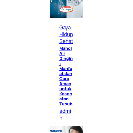
Gaya
Hidup
Sehat
Mandi
Air
Dingin
:
Manfa
at dan
Cara
Aman
untuk
Keseh
atan
Tubuh
admi
n